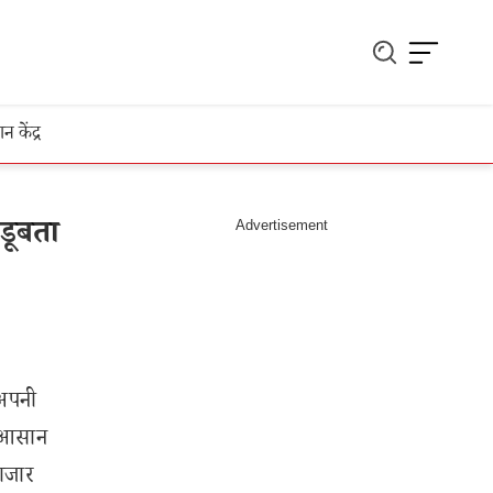
ञान केंद्र
डूबता
अपनी
ई आसान
ाजार