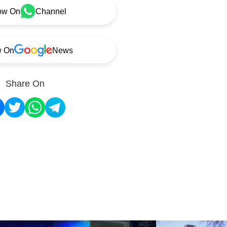
ow On
Channel
w On
News
Share On