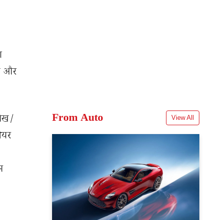
ा
एं और
From Auto
लेख/
View All
शेयर
म