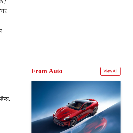
ेख/
शेयर
।
म
From Auto
View All
पॉन्स,