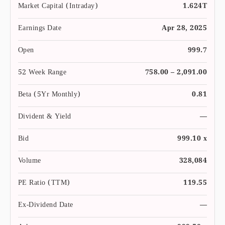
Market Capital (Intraday)
1.624T
Earnings Date
Apr 28, 2025
Open
999.7
52 Week Range
758.00 – 2,091.00
Beta (5Yr Monthly)
0.81
Divident & Yield
—
Bid
999.10 x
Volume
328,084
PE Ratio (TTM)
119.55
Ex-Dividend Date
—