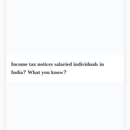
MMTC Share Price hit the upper circuit, up by
14.95% today
Income tax notices salaried individuals in