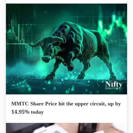
MMTC Share Price hit the upper circuit, up by
14.95% today