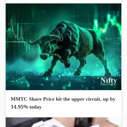
MMTC Share Price hit the upper circuit, up by
14.95% today