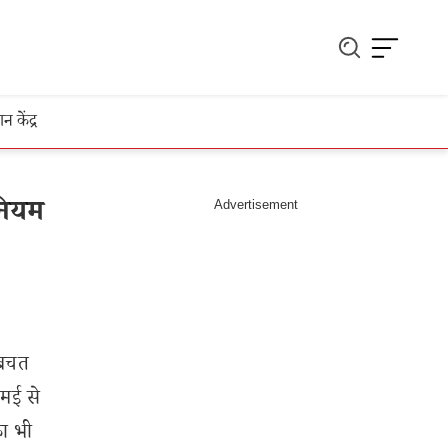
ञान केंद्र
नियम
 बचत
 मई से
का भी