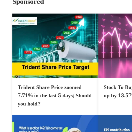
Sponsored
Trident Share Price zoomed
Stock To Bu
7.71% in the last 5 days; Should
up by 13.5
you hold?