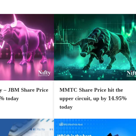
y – JBM Share Price
MMTC Share Price hit the
7% today
upper circuit, up by 14.95%
today