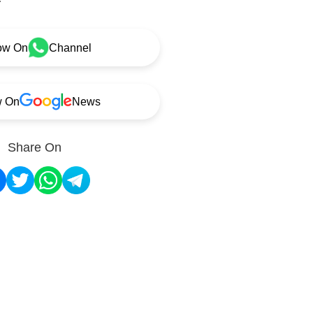
ow On
Channel
w On
News
Share On