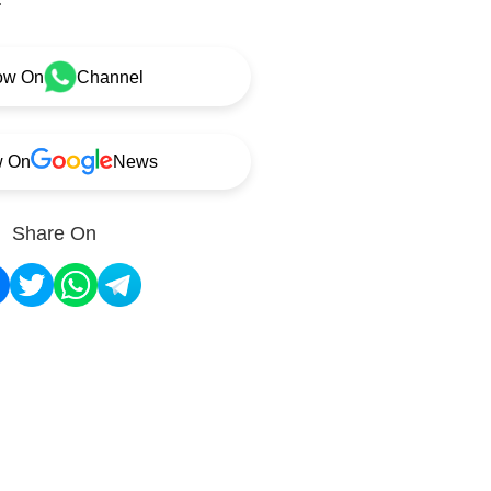
ow On
Channel
w On
News
Share On