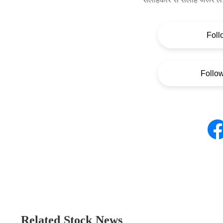
Foll
Follo
Related Stock News