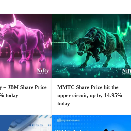
y – JBM Share Price
MMTC Share Price hit the
7% today
upper circuit, up by 14.95%
today