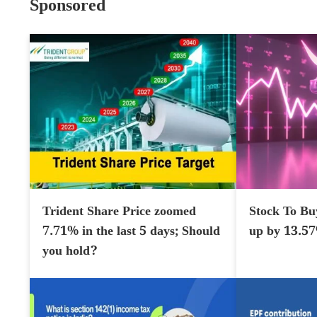
Sponsored
Trident Share Price zoomed
Stock To Bu
7.71% in the last 5 days; Should
up by 13.5
you hold?