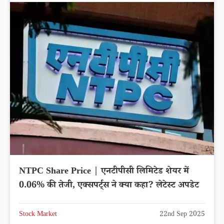
RVNL Share Price | रेल विकास निगम शेयर
मालामाल करेगा, लगातार चढ़ रहा भाव, खरीदने की मची है
लूट
Stock Market
22nd Sep 2025