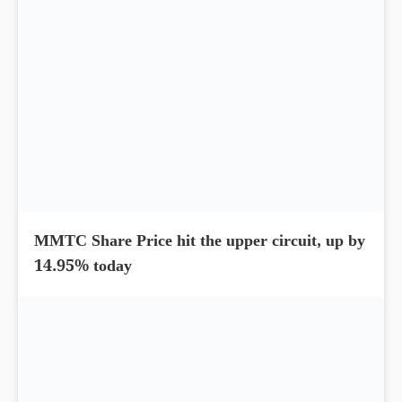
Stock To Buy – JBM Share Price up by 13.57%
today
MMTC Share Price hit the upper circuit, up by