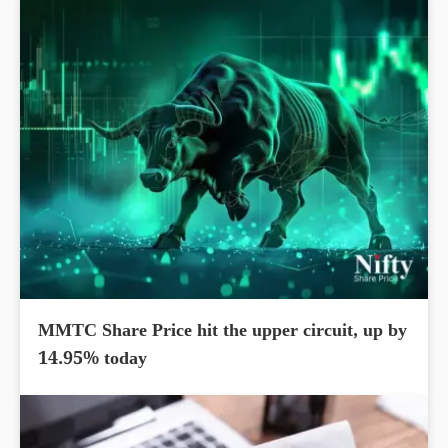
MMTC Share Price hit the upper circuit, up by
14.95% today