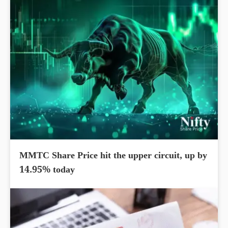
MMTC Share Price hit the upper circuit, up by
14.95% today