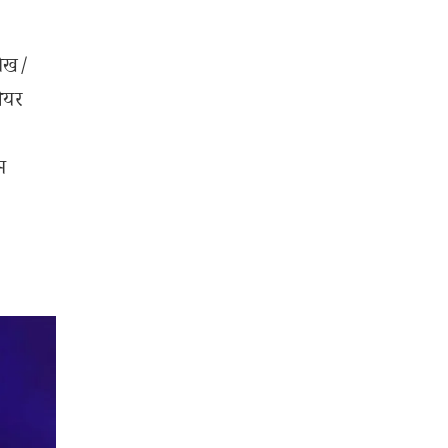
लेख/
शेयर
म