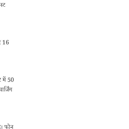
स्ट
र 16
 में 50
र्जिंग
ै। फोन