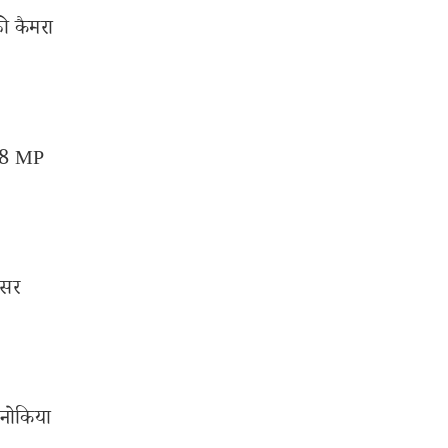
ी कैमरा
थ 8 MP
ेसर
 नोकिया