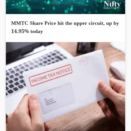
MMTC Share Price hit the upper circuit, up by
14.95% today