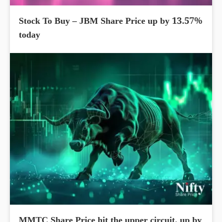
Stock To Buy – JBM Share Price up by 13.57%
today
MMTC Share Price hit the upper circuit, up by