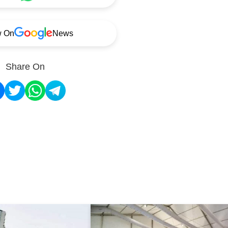
w On
News
Share On