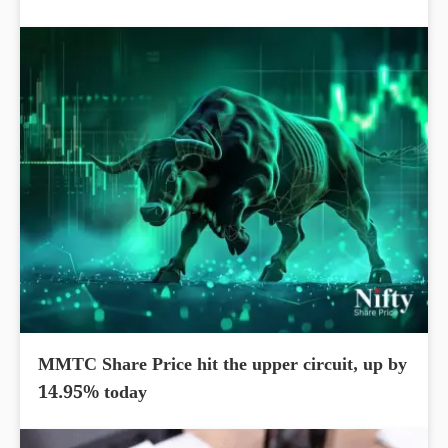
MMTC Share Price hit the upper circuit, up by
14.95% today