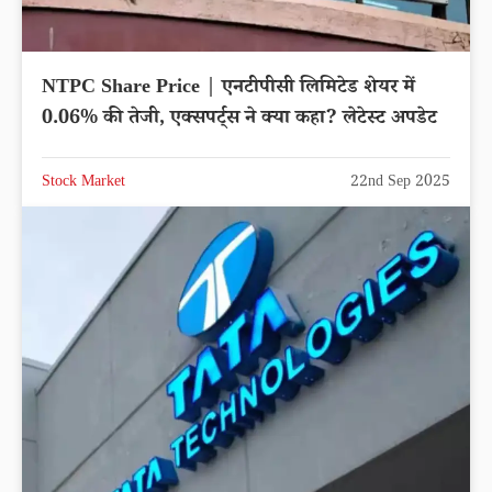
RVNL Share Price | रेल विकास निगम शेयर
मालामाल करेगा, लगातार चढ़ रहा भाव, खरीदने की मची है
लूट
Stock Market
22nd Sep 2025