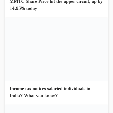
MMTC Share Price hit the upper circuit, up by
14.95% today