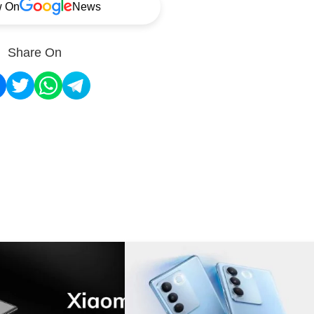
w On
News
Share On