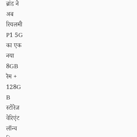
ब्रांड ने
अब
रियलमी
P1 5G
का एक
नया
8GB
रैम +
128G
B
स्टोरेज
वेरिएंट
लॉन्च