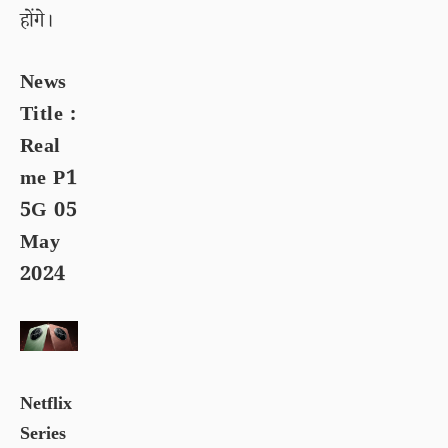
होंगे।
News
Title :
Real
me P1
5G 05
May
2024
Netflix
Series