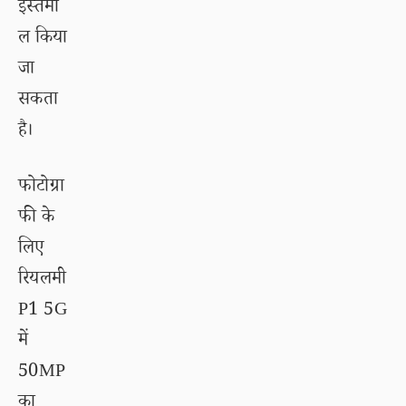
इस्तेमा
ल किया
जा
सकता
है।
फोटोग्रा
फी के
लिए
रियलमी
P1 5G
में
50MP
का