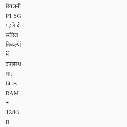
रियलमी
P1 5G
पहले दो
स्टोरेज
विकल्पों
में
उपलब्ध
था:
6GB
RAM
+
128G
B