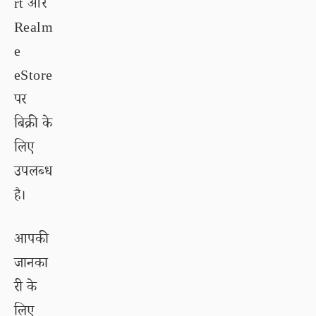
rt और
Realm
e
eStore
पर
बिक्री के
लिए
उपलब्ध
है।
आपकी
जानका
री के
लिए