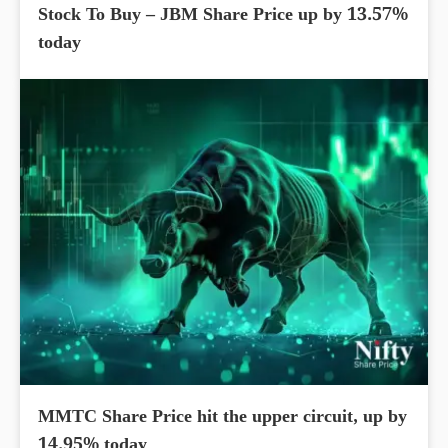
Stock To Buy – JBM Share Price up by 13.57%
today
MMTC Share Price hit the upper circuit, up by
14.95% today