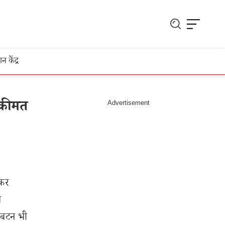
ञान केंद्र
 कीमत
 कर
ब
न बटन भी