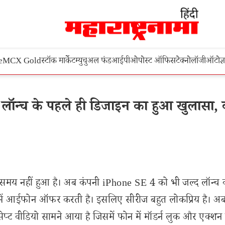
e
MCX Gold
स्टॉक मार्केट
म्युचुअल फंड
आईपीओ
पोस्ट ऑफिस
टेक्नोलॉजी
ऑटो
ज्
ॉन्च के पहले ही डिजाइन का हुआ खुलासा,
समय नहीं हुआ है। अब कंपनी iPhone SE 4 को भी जल्द लॉन्च
ें आईफोन ऑफर करती है। इसलिए सीरीज बहुत लोकप्रिय है। अ
ेप्ट वीडियो सामने आया है जिसमें फोन में मॉडर्न लुक और एक्श