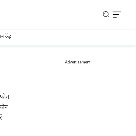
ञान केंद्र
्टफोन
टफोन
ं