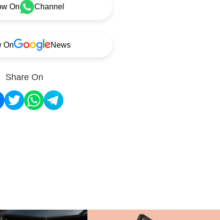
ow On
Channel
w On
News
Share On