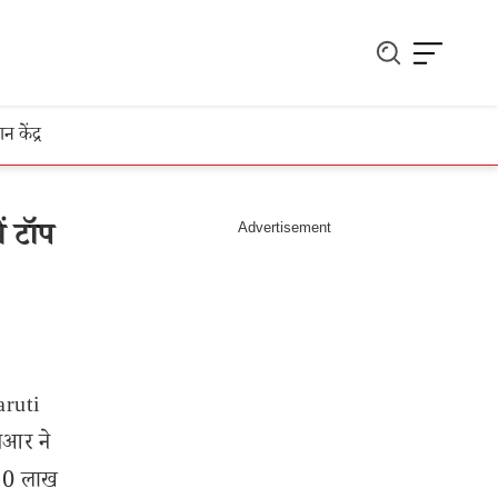
ञान केंद्र
ं टॉप
aruti
गनआर ने
.50 लाख