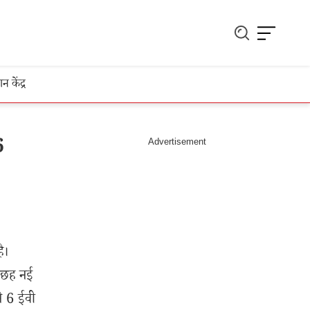
ञान केंद्र
6
ै।
ं छह नई
े 6 ईवी