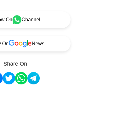
ow On
Channel
w On
News
Share On