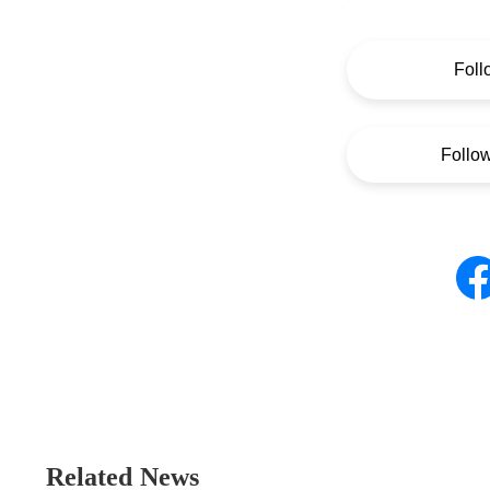
Foll
Follo
Related News