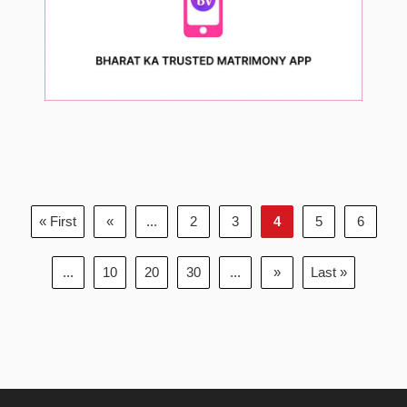
« First
«
...
2
3
4
5
6
...
10
20
30
...
»
Last »