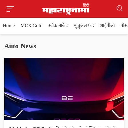
Home
MCX Gold
स्टॉक मार्केट
म्युचुअल फंड
आईपीओ
पोस
Auto News