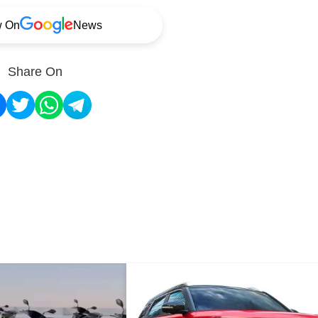
w On
News
Share On