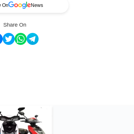
w On
News
Share On