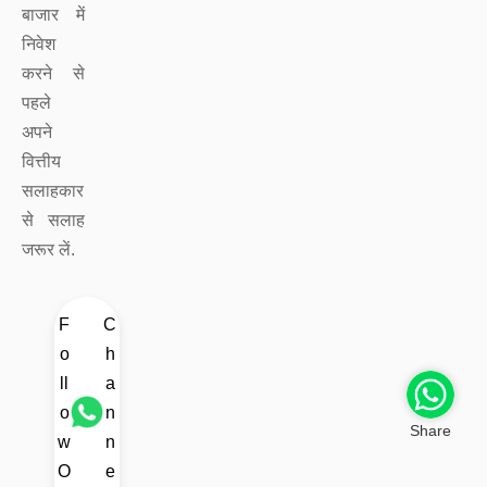
बाजार में
निवेश
करने से
पहले
अपने
वित्तीय
सलाहकार
से सलाह
जरूर लें.
F
C
o
h
ll
a
o
n
Share
w
n
O
e