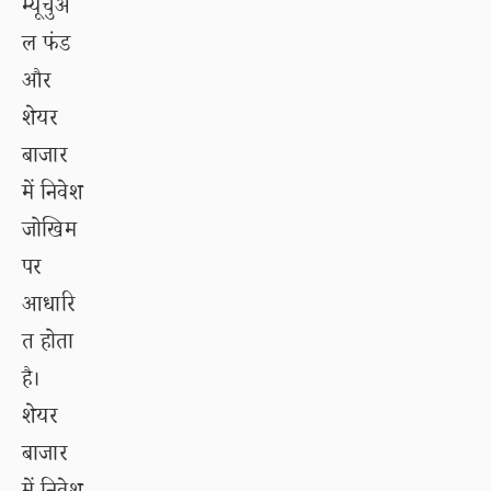
म्यूचुअ
ल फंड
और
शेयर
बाजार
में निवेश
जोखिम
पर
आधारि
त होता
है।
शेयर
बाजार