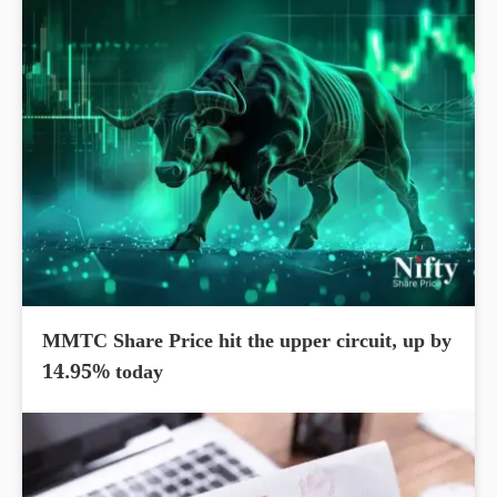
MMTC Share Price hit the upper circuit, up by
14.95% today