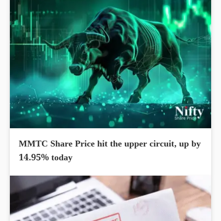
MMTC Share Price hit the upper circuit, up by
14.95% today