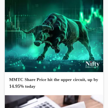
MMTC Share Price hit the upper circuit, up by
14.95% today