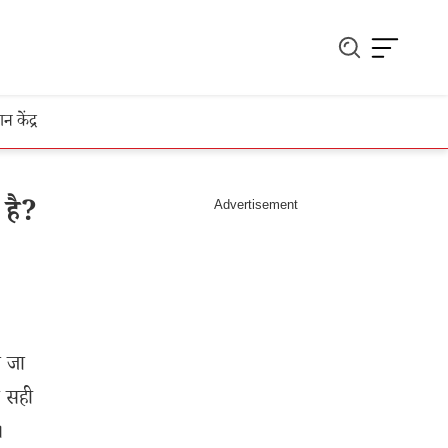
ञान केंद्र
है?
ा जा
ी सही
।