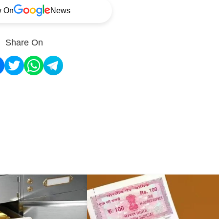
w On
News
Share On