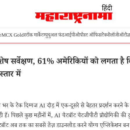
e
MCX Gold
स्टॉक मार्केट
म्युचुअल फंड
आईपीओ
पोस्ट ऑफिस
टेक्नोलॉजी
ऑटो
ज्
ेष सर्वेक्षण, 61% अमेरिकियों को लगता है 
्तार में
या भर के टेक दिग्गज AI दौड़ में एक-दूसरे से बेहतर प्रदर्शन करने क
रही हैं। पिछले कुछ महीनों में, AI चैटबॉट चैटजीपीटी प्रौद्योगिकी की दु
टबॉट अब तक का सबसे तेज़ डाउनलोड करने योग्य एप्लिकेशन बन 