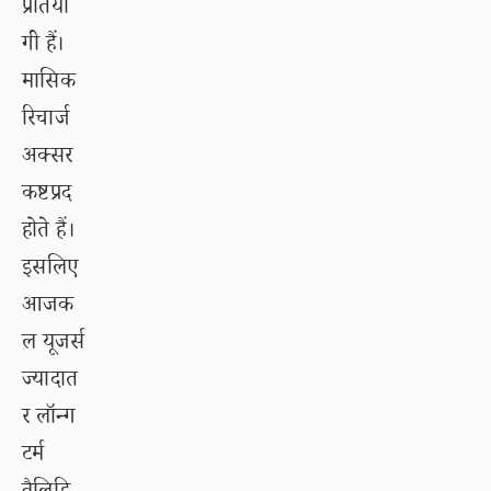
प्रतियो
गी हैं।
मासिक
रिचार्ज
अक्सर
कष्टप्रद
होते हैं।
इसलिए
आजक
ल यूजर्स
ज्यादात
र लॉन्ग
टर्म