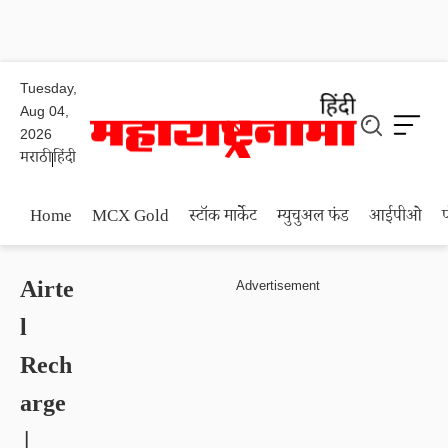
Tuesday,
Aug 04,
2026
मराठी
हिंदी
Home
MCX Gold
स्टॉक मार्केट
म्युचुअल फंड
आईपीओ
Airte
l
Rech
arge
|