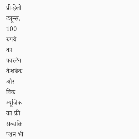
प्री-हेलो
ट्यून्स,
100
रुपये
का
फास्टैग
कैशबैक
और
विंक
म्यूजिक
का फ्री
सब्सक्रि
प्शन भी