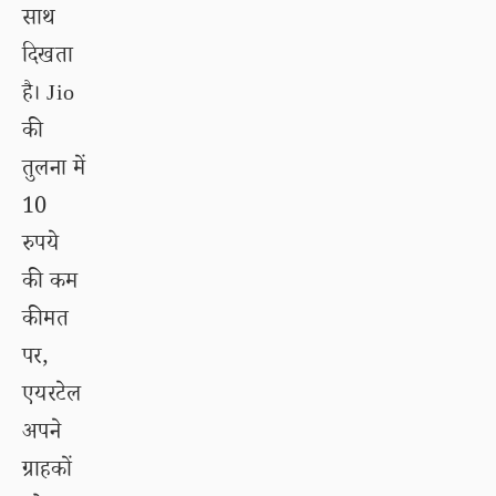
साथ
दिखता
है। Jio
की
तुलना में
10
रुपये
की कम
कीमत
पर,
एयरटेल
अपने
ग्राहकों