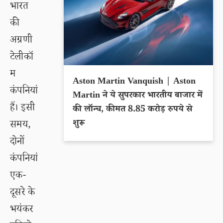
भारत
की
अग्रणी
टेलीकॉ
म
Aston Martin Vanquish | Aston
कंपनियां
Martin ने ये सुपरकार भारतीय बाजार में
हैं। इसी
की लॉन्च, कीमत 8.85 करोड़ रुपये से
शुरू
समय,
दोनों
कंपनियां
एक-
दूसरे के
भयंकर