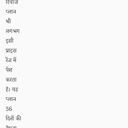
रिचार्ज
प्लान
भी
लगभग
इसी
प्राइस
रेंज में
पेश
करता
है। यह
प्लान
56
दिनों की