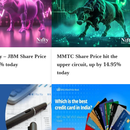
y – JBM Share Price
MMTC Share Price hit the
7% today
upper circuit, up by 14.95%
today