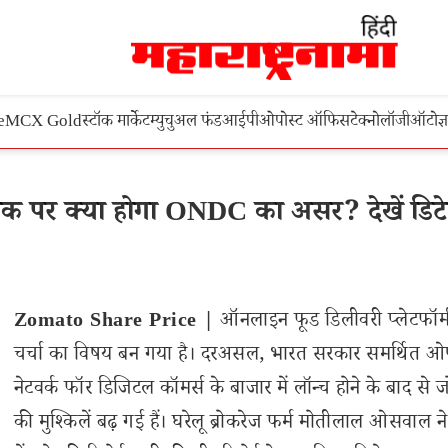
e
MCX Gold
स्टॉक मार्केट
म्युचुअल फंड
आईपीओ
पोस्ट ऑफिस
टेक्नोलॉजी
ऑटो
ज्
ॉक पर क्या होगा ONDC का असर? देखें डिटे
Zomato Share Price |
ऑनलाइन फूड डिलीवरी प्लेटफॉर्म
चर्चा का विषय बन गया है। दरअसल, भारत सरकार समर्थित 
नेटवर्क फॉर डिजिटल कॉमर्स के बाजार में लॉन्च होने के बाद से ज
की मुश्किलें बढ़ गई हैं। घरेलू ब्रोकरेज फर्म मोतीलाल ओसवाल न