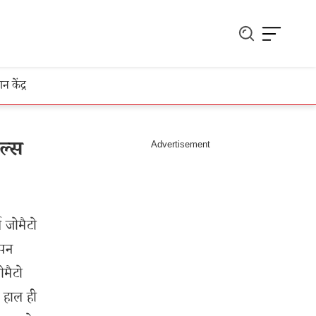
ञान केंद्र
ल्स
 जोमैटो
ओपन
ोमैटो
े हाल ही