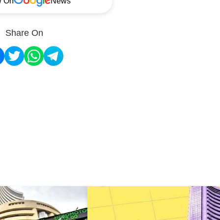
w On
News
Share On