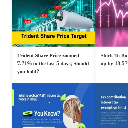
Trident Share Price zoomed
Stock To Bu
7.71% in the last 5 days; Should
up by 13.5
you hold?