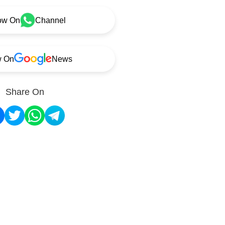
ow On
Channel
w On
News
Share On