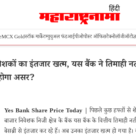
e
MCX Gold
स्टॉक मार्केट
म्युचुअल फंड
आईपीओ
पोस्ट ऑफिस
टेक्नोलॉजी
ऑटो
ज्
ों का इंतजार खत्म, यस बैंक ने तिमाही नत
 होगा असर?
Yes Bank Share Price Today |
पिछले कुछ हफ्तों से श
बाजार निवेशक निजी क्षेत्र के बैंक यस बैंक के वित्तीय तिमाही नत
बेसब्री से इंतजार कर रहे हैं। अब उनका इंतजार खत्म हो गया है।