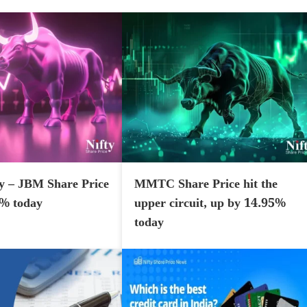
y – JBM Share Price
MMTC Share Price hit the
7% today
upper circuit, up by 14.95%
today