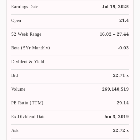
Earnings Date
Jul 19, 2025
Open
21.4
52 Week Range
16.02 – 27.44
Beta (5Yr Monthly)
-0.03
Divident & Yield
—
Bid
22.71 x
Volume
269,140,519
PE Ratio (TTM)
29.14
Ex-Dividend Date
Jun 3, 2019
Ask
22.72 x