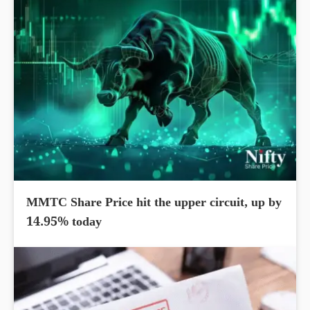
MMTC Share Price hit the upper circuit, up by
14.95% today