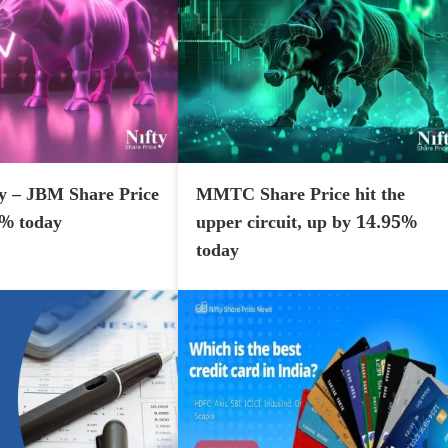
y – JBM Share Price
MMTC Share Price hit the
7% today
upper circuit, up by 14.95%
today