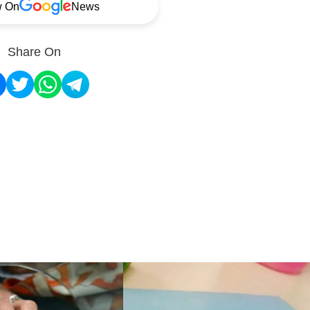
w On
News
Share On