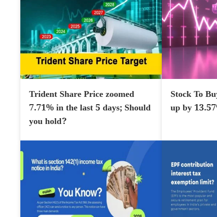
Trident Share Price zoomed
Stock To Bu
7.71% in the last 5 days; Should
up by 13.5
you hold?