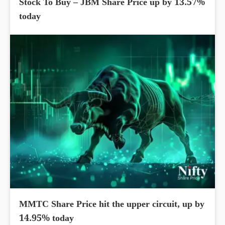
Stock To Buy – JBM Share Price up by 13.57%
today
MMTC Share Price hit the upper circuit, up by
14.95% today