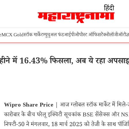
e
MCX Gold
स्टॉक मार्केट
म्युचुअल फंड
आईपीओ
पोस्ट ऑफिस
टेक्नोलॉजी
ऑटो
ज्
महीने में 16.43% फिसला, अब ये रहा अपसा
Wipro Share Price
| आज ग्लोबल स्टॉक मार्केट में मिले-ज
कारोबार के बीच घरेलू इक्विटी सूचकांक BSE सेंसेक्स और N
निफ्टी-50 ने मंगलवार, 18 मार्च 2025 को तेजी के साथ पॉजि