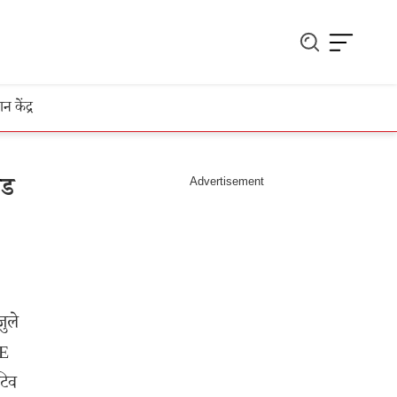
ञान केंद्र
इड
ुले
SE
टिव