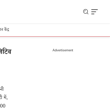
ञान केंद्र
िटिव
पनी
 में,
200