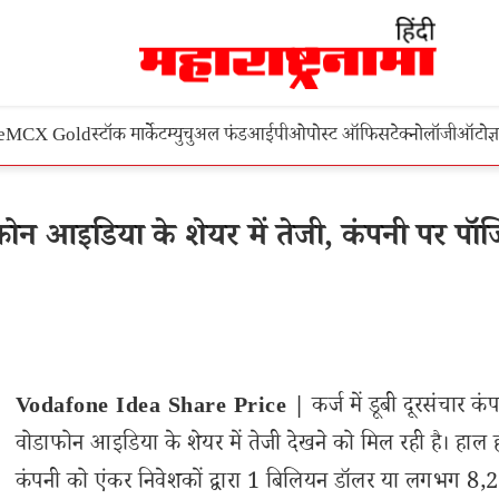
e
MCX Gold
स्टॉक मार्केट
म्युचुअल फंड
आईपीओ
पोस्ट ऑफिस
टेक्नोलॉजी
ऑटो
ज्
न आइडिया के शेयर में तेजी, कंपनी पर पॉज
Vodafone Idea Share Price |
कर्ज में डूबी दूरसंचार कं
वोडाफोन आइडिया के शेयर में तेजी देखने को मिल रही है। हाल ही
कंपनी को एंकर निवेशकों द्वारा 1 बिलियन डॉलर या लगभग 8,