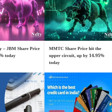
y – JBM Share Price
MMTC Share Price hit the
7% today
upper circuit, up by 14.95%
today