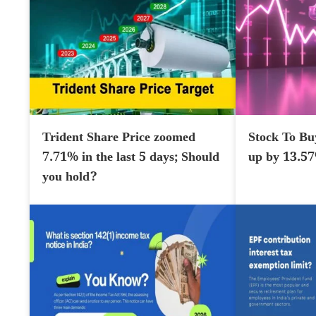
Trident Share Price zoomed
Stock To Bu
7.71% in the last 5 days; Should
up by 13.5
you hold?