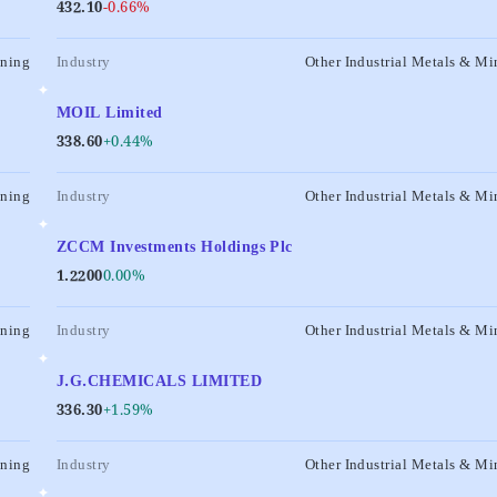
432.10
-0.66%
ining
Industry
Other Industrial Metals & Mi
MOIL Limited
338.60
+0.44%
ining
Industry
Other Industrial Metals & Mi
ZCCM Investments Holdings Plc
1.2200
0.00%
ining
Industry
Other Industrial Metals & Mi
J.G.CHEMICALS LIMITED
336.30
+1.59%
ining
Industry
Other Industrial Metals & Mi