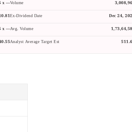
5 x —
Volume
3,008,9
10.81
Ex-Dividend Date
Dec 24, 20
5 x —
Avg. Volume
1,73,64,5
40.55
Analyst Average Target Est
511.