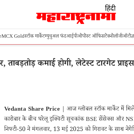
e
MCX Gold
स्टॉक मार्केट
म्युचुअल फंड
आईपीओ
पोस्ट ऑफिस
टेक्नोलॉजी
ऑटो
ज्
 ताबड़तोड़ कमाई होगी, लेटेस्ट टारगेट प्राइस
Vedanta Share Price
| आज ग्लोबल स्टॉक मार्केट में मिल
कारोबार के बीच घरेलू इक्विटी सूचकांक BSE सेंसेक्स और N
निफ्टी-50 ने मंगलवार, 13 मई 2025 को गिरावट के साथ नेगे