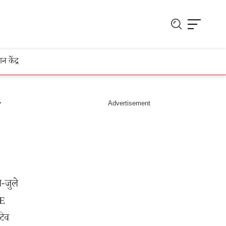
ञान केंद्र
े-जुले
SE
टिव