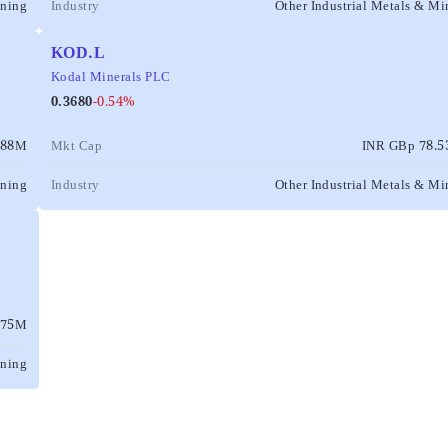
ining
Industry
Other Industrial Metals & Mi
KOD.L
Kodal Minerals PLC
0.3680
-0.54%
688M
Mkt Cap
INR GBp 78.
ining
Industry
Other Industrial Metals & Mi
375M
ining