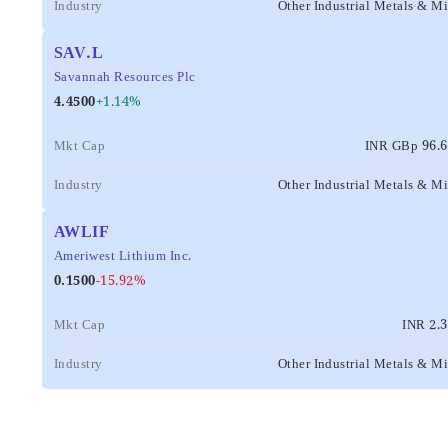
Industry
Other Industrial Metals & M
SAV.L
Savannah Resources Plc
4.4500
+1.14%
Mkt Cap
INR GBp 96.
Industry
Other Industrial Metals & M
AWLIF
Ameriwest Lithium Inc.
0.1500
-15.92%
Mkt Cap
INR 2.
Industry
Other Industrial Metals & M