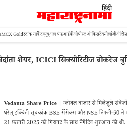
e
MCX Gold
स्टॉक मार्केट
म्युचुअल फंड
आईपीओ
पोस्ट ऑफिस
टेक्नोलॉजी
ऑटो
ज्
दांता शेयर, ICICI सिक्योरिटीज ब्रोकरेज ब
Vedanta Share Price
| ग्लोबल बाजार से मिलेजुले संकेतो
घरेलू इक्विटी सूचकांक BSE सेंसेक्स और NSE निफ्टी-50 ने शु
21 फ़रवरी 2025 को गिरावट के साथ नेगेटिव शुरुआत की थी.