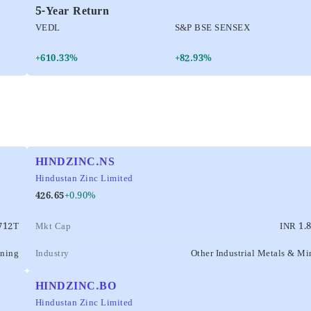
5-Year Return
VEDL
S&P BSE SENSEX
+610.33%
+82.93%
HINDZINC.NS
Hindustan Zinc Limited
426.65
+0.90%
712T
Mkt Cap
INR 1.
ining
Industry
Other Industrial Metals & Mi
HINDZINC.BO
Hindustan Zinc Limited