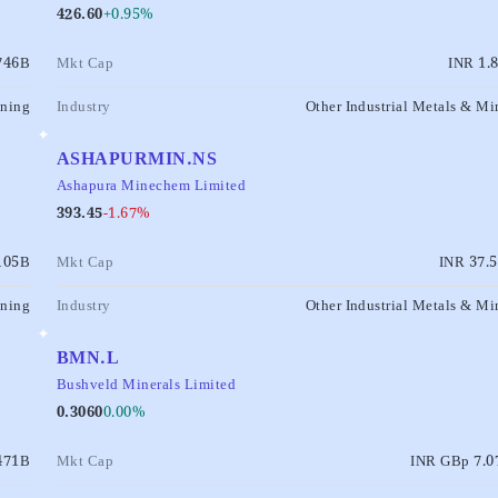
426.60
+0.95%
746B
Mkt Cap
INR 1.
ining
Industry
Other Industrial Metals & Mi
ASHAPURMIN.NS
Ashapura Minechem Limited
393.45
-1.67%
105B
Mkt Cap
INR 37.
ining
Industry
Other Industrial Metals & Mi
BMN.L
Bushveld Minerals Limited
0.3060
0.00%
471B
Mkt Cap
INR GBp 7.