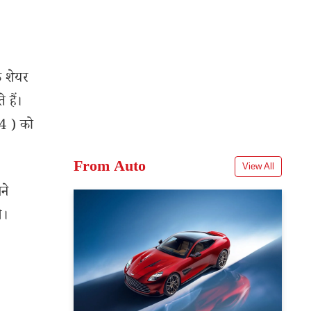
े शेयर
 हैं।
4 ) को
From Auto
View All
ने
े।