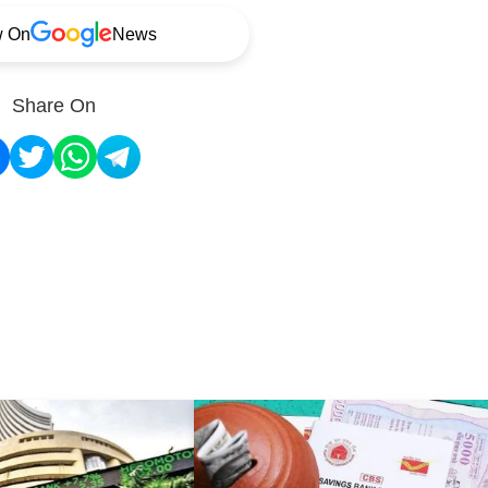
w On
News
Share On