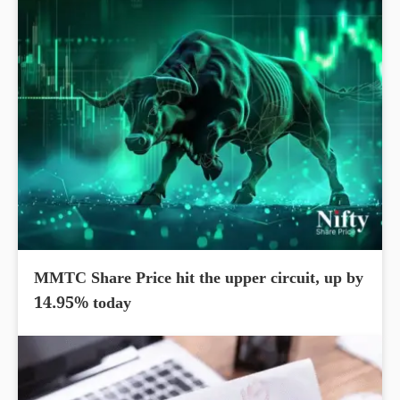
MMTC Share Price hit the upper circuit, up by
14.95% today