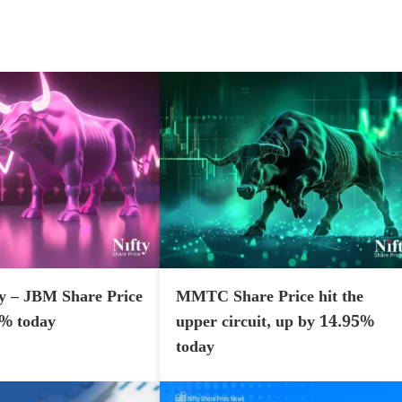
y – JBM Share Price
MMTC Share Price hit the
7% today
upper circuit, up by 14.95%
today