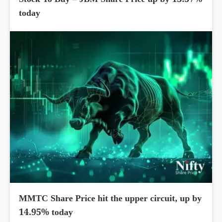
Stock To Buy – JBM Share Price up by 13.57%
today
MMTC Share Price hit the upper circuit, up by
14.95% today