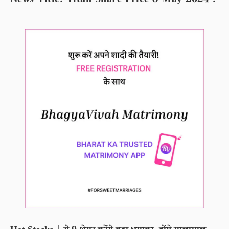
News Title: Titan Share Price 8 May 2024 .